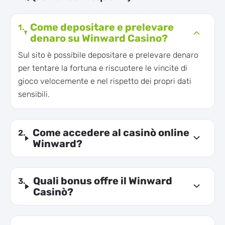
Come depositare e prelevare
denaro su Winward Casino?
Sul sito è possibile depositare e prelevare denaro
per tentare la fortuna e riscuotere le vincite di
gioco velocemente e nel rispetto dei propri dati
sensibili.
Come accedere al casinò online
Winward?
Quali bonus offre il Winward
Casinò?