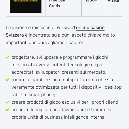
visita
Free Spin
1250+
Gratis
La visione e missione di Winward
online casinò
Svizzera
è incentrata su alcuni aspetti chiave molto
importanti che qui vogliamo ribadire:
progettare, sviluppare e programmare i giochi
migliori attraverso potenti tecnologie e i più
accreditati sviluppatori presenti sul mercato;
fornire ai gamblers una multipiattaforma che sia
veramente ottimizzata per tutti i dispositivi: desktop,
tablet e smartphone;
creare prodotti di gioco esclusivi per i propri clienti;
proporre le migliori prestazioni anche tramite la
propria unità di business intelligence interna.