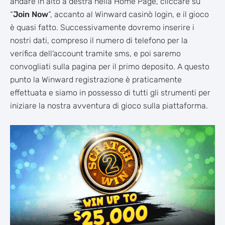
andare in alto a destra nella Home Page, cliccare su
“
Join Now
“, accanto al Winward casinò login, e il gioco
è quasi fatto. Successivamente dovremo inserire i
nostri dati, compreso il numero di telefono per la
verifica dell’account tramite sms, e poi saremo
convogliati sulla pagina per il primo deposito. A questo
punto la Winward registrazione è praticamente
effettuata e siamo in possesso di tutti gli strumenti per
iniziare la nostra avventura di gioco sulla piattaforma.