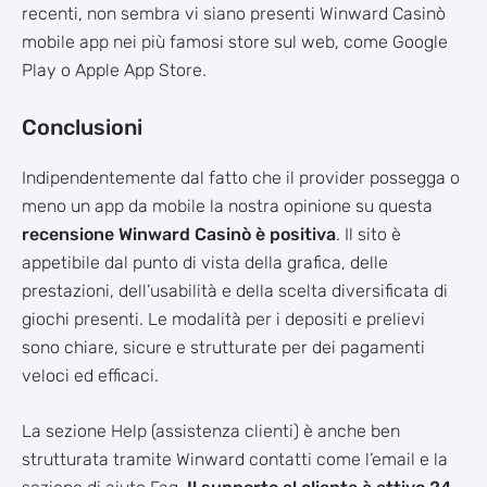
recenti, non sembra vi siano presenti Winward Casinò
mobile app nei più famosi store sul web, come Google
Play o Apple App Store.
Conclusioni
Indipendentemente dal fatto che il provider possegga o
meno un app da mobile la nostra opinione su questa
recensione Winward Casinò è positiva
. Il sito è
appetibile dal punto di vista della grafica, delle
prestazioni, dell’usabilità e della scelta diversificata di
giochi presenti. Le modalità per i depositi e prelievi
sono chiare, sicure e strutturate per dei pagamenti
veloci ed efficaci.
La sezione Help (assistenza clienti) è anche ben
strutturata tramite Winward contatti come l’email e la