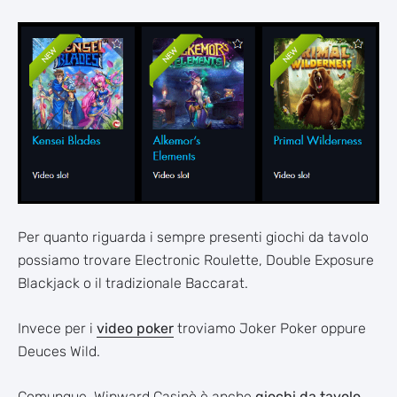
Per quanto riguarda i sempre presenti giochi da tavolo
possiamo trovare Electronic Roulette, Double Exposure
Blackjack o il tradizionale Baccarat.
Invece per i
video poker
troviamo Joker Poker oppure
Deuces Wild.
Comunque, Winward Casinò è anche
giochi da tavolo