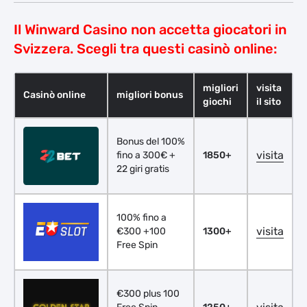
Il Winward Casino online non accetta giocatori in
Il Winward Casino
non accetta giocatori in
Svizzera. Scegli tra questi casinò online:
Winward Casino bonus e promozioni
Svizzera.
Scegli tra questi casinò online:
Registrazione su Winward Casino
I giochi e le slot machine più popolari su Winward
migliori
visita
Casinò online
migliori bonus
Casino
giochi
il sito
Depositi e prelievi su Winward Casino
Winward Casino mobile e app
Bonus del 100%
Conclusioni
visita
fino a 300€ +
1850+
22 giri gratis
100% fino a
visita
€300 +100
1300+
Free Spin
€300 plus 100