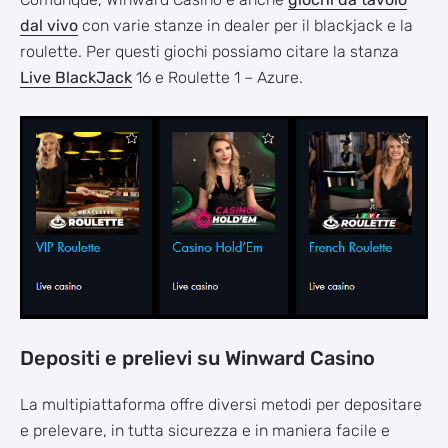
dal vivo
con varie stanze in dealer per il blackjack e la
roulette. Per questi giochi possiamo citare la stanza
Live BlackJack
16 e Roulette 1 – Azure.
Depositi e prelievi su Winward Casino
La multipiattaforma offre diversi metodi per depositare
e prelevare, in tutta sicurezza e in maniera facile e