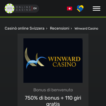
Casinò online Svizzera
Recensioni
Winward Casino
›
›
Bonus di benvenuto
750% di bonus + 110 giri
gratis