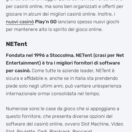
per casinò online, ma sono ben organizzati e offerti per
giocare in alcuni dei migliori casinò online. Inoltre, i
nuovi casinò
Play’n GO
lanciano spesso nuovi giochi
per mantenere alto lo spirito del gioco online.
NETent
Fondata nel 1996 a Stoccolma, NETent (crasi per Net
Entertainment) è tra i migliori fornitori di software
per casinò.
Come tutte le aziende leader, NETent è
sicura e affidabile e, anche se in Italia sta prendendo
piede solo negli ultimi anni, può vantare un’esperienza
internazionale ormai consolidata nel tempo.
Numerose sono le case da gioco che si appoggiano a
questo fornitore, che presenta diverse opzioni del
software del casinò online,
ovvero Slot Machine, Video
Slot, Roulette, Dadi, Blackjack, Baccarat.