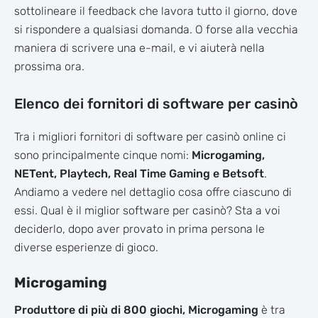
sottolineare il feedback che lavora tutto il giorno, dove
si rispondere a qualsiasi domanda. O forse alla vecchia
maniera di scrivere una e-mail, e vi aiuterà nella
prossima ora.
Elenco dei fornitori di software per casinò
Tra i migliori fornitori di software per casinò online ci
sono principalmente cinque nomi:
Microgaming,
NETent, Playtech, Real Time Gaming e Betsoft
.
Andiamo a vedere nel dettaglio cosa offre ciascuno di
essi.
Qual è il miglior software per casinò?
Sta a voi
deciderlo, dopo aver provato in prima persona le
diverse esperienze di gioco.
Microgaming
Produttore di più di 800 giochi, Microgaming
è tra