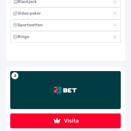
Blackjack
Video poker
Sportwetten
Bingo
2
Visita