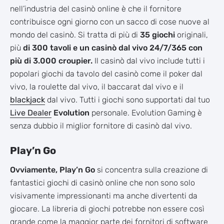
nell’industria del casinò online è che il fornitore
contribuisce ogni giorno con un sacco di cose nuove al
mondo del casinò. Si tratta di più di
35 giochi
originali,
più
di 300 tavoli e un casinò dal vivo 24/7/365 con
più di 3.000 croupier.
Il casinò dal vivo include tutti i
popolari giochi da tavolo del casinò come il poker dal
vivo, la roulette dal vivo, il baccarat dal vivo e il
blackjack
dal vivo. Tutti i giochi sono supportati dal tuo
Live Dealer
Evolution
personale. Evolution Gaming è
senza dubbio il miglior fornitore di casinò dal vivo.
Play’n Go
Ovviamente, Play’n Go
si concentra sulla creazione di
fantastici giochi di casinò online che non sono solo
visivamente impressionanti ma anche divertenti da
giocare. La libreria di giochi potrebbe non essere così
grande come la maggior parte dei fornitori di software