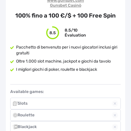
www.gunsbet.com
Gunsbet Casinò
100% fino a 100 €/$ + 100 Free Spin
8.5/10
8.5
Évaluation
Pacchetto di benvenuto per i nuovi giocatori inclusi giri
gratuiti
Oltre 1.000 slot machine, jackpot e giochi da tavolo
I migliori giochi di poker, roulette e blackjack
Available games:
Slots
Roulette
Blackjack