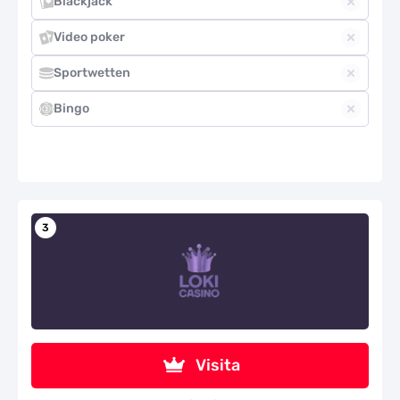
Blackjack
Video poker
Sportwetten
Bingo
3
Visita