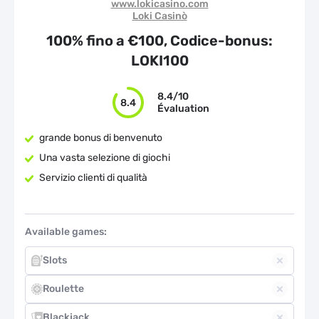
www.lokicasino.com
Loki Casinò
100% fino a €100, Codice-bonus:
LOKI100
8.4/10
8.4
Évaluation
grande bonus di benvenuto
Una vasta selezione di giochi
Servizio clienti di qualità
Available games:
Slots
Roulette
Blackjack