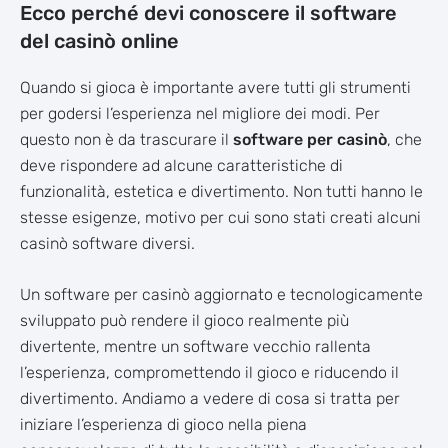
Ecco perché devi conoscere il software
online
Download sì o download no?
del casinò online
Stabilità su tutti i dispositivi mobili
Quando si gioca è importante avere tutti gli strumenti
Il miglior sviluppatore di software per giochi da casinò
per godersi l’esperienza nel migliore dei modi. Per
online
questo non è da trascurare il
software per casinò
, che
Elenco dei fornitori di software per casinò
deve rispondere ad alcune caratteristiche di
Microgaming
funzionalità, estetica e divertimento. Non tutti hanno le
Evolution Gaming
stesse esigenze, motivo per cui sono stati creati alcuni
Play’n Go
casinò software diversi.
NETent
Playtech
Un software per casinò aggiornato e tecnologicamente
Real Time Gaming
sviluppato può rendere il gioco realmente più
Betsoft
divertente, mentre un software vecchio rallenta
Conclusione: quale software per casinò è il migliore?
l’esperienza, compromettendo il gioco e riducendo il
divertimento. Andiamo a vedere di cosa si tratta per
iniziare l’esperienza di gioco nella piena