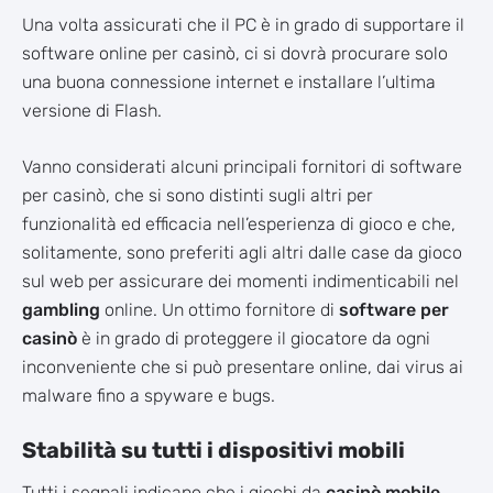
Una volta assicurati che il PC è in grado di supportare il
software online per casinò,
ci si dovrà procurare solo
una buona connessione internet e installare l’ultima
versione di Flash.
Vanno considerati alcuni principali fornitori di software
per casinò, che si sono distinti sugli altri per
funzionalità ed efficacia nell’esperienza di gioco e che,
solitamente, sono preferiti agli altri dalle case da gioco
sul web per assicurare dei momenti indimenticabili nel
gambling
online. Un ottimo fornitore di
software
per
casinò
è in grado di proteggere il giocatore da ogni
inconveniente che si può presentare online, dai virus ai
malware fino a spyware e bugs.
Stabilità su tutti i dispositivi mobili
Tutti i segnali indicano che i giochi da
casinò mobile