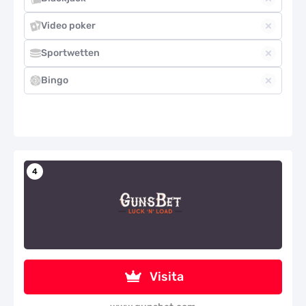
Video poker
Sportwetten
Bingo
4
Visita