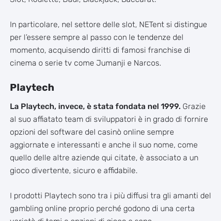
In particolare, nel settore delle slot, NETent si distingue
per l’essere sempre al passo con le tendenze del
momento, acquisendo diritti di famosi franchise di
cinema o serie tv come Jumanji e Narcos.
Playtech
La Playtech, invece, è stata fondata nel 1999.
Grazie
al suo affiatato team di sviluppatori è in grado di fornire
opzioni del software del casinò online sempre
aggiornate e interessanti e anche il suo nome, come
quello delle altre aziende qui citate, è associato a un
gioco divertente, sicuro e affidabile.
I prodotti Playtech sono tra i più diffusi tra gli amanti del
gambling online proprio perché godono di una certa