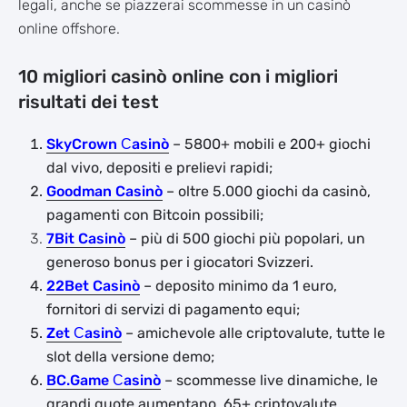
legali, anche se piazzerai scommesse in un casinò
online offshore.
10 migliori casinò online con i migliori
risultati dei test
SkyCrown Сasinò
– 5800+ mobili e 200+ giochi
dal vivo, depositi e prelievi rapidi;
Goodman Casinò
– oltre 5.000 giochi da casinò,
pagamenti con Bitcoin possibili;
7Bit Casinò
– più di 500 giochi più popolari, un
generoso bonus per i giocatori Svizzeri.
22Bet
Casin
ò
– deposito minimo da 1 euro,
fornitori di servizi di pagamento equi;
Zet Сasinò
– amichevole alle criptovalute, tutte le
slot della versione demo;
BC.Game Сasinò
– scommesse live dinamiche, le
grandi quote aumentano, 65+ criptovalute