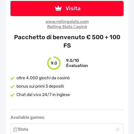
Visita
www.rollingslots.com
Rolling Slots Сasinò
Pacchetto di benvenuto € 500 + 100
FS
9.0/10
9.0
Évaluation
oltre 4.000 giochi da casinò
bonus sui primi 3 depositi
Chat dal vivo 24/7 in inglese
Available games:
Slots