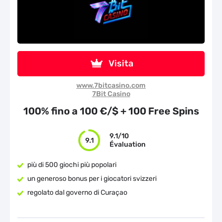
Visita
www.7bitcasino.com
7Bit Casino
100% fino a 100 €/$ + 100 Free Spins
9.1/10
9.1
Évaluation
più di 500 giochi più popolari
un generoso bonus per i giocatori svizzeri
regolato dal governo di Curaçao