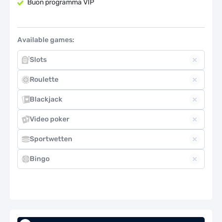
Buon programma VIP
Available games:
Slots
Roulette
Blackjack
Video poker
Sportwetten
Bingo