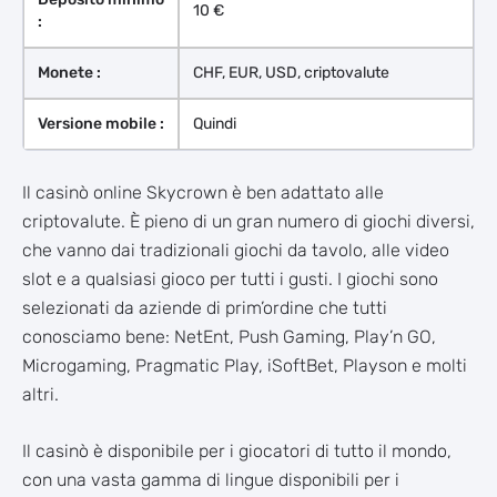
10 €
:
Monete :
CHF, EUR, USD, criptovalute
Versione mobile :
Quindi
Il casinò online Skycrown è ben adattato alle
criptovalute. È pieno di un gran numero di giochi diversi,
che vanno dai tradizionali giochi da tavolo, alle video
slot e a qualsiasi gioco per tutti i gusti. I giochi sono
selezionati da aziende di prim’ordine che tutti
conosciamo bene: NetEnt, Push Gaming, Play’n GO,
Microgaming, Pragmatic Play, iSoftBet, Playson e molti
altri.
Il casinò è disponibile per i giocatori di tutto il mondo,
con una vasta gamma di lingue disponibili per i