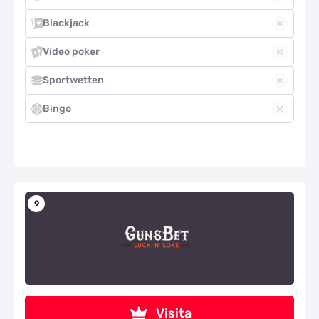
Blackjack
Video poker
Sportwetten
Bingo
9
Visita