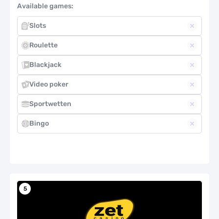
Available games:
Slots
Roulette
Blackjack
Video poker
Sportwetten
Bingo
5