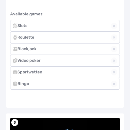
Available games:
Slots
Roulette
Blackjack
Video poker
Sportwetten
Bingo
3