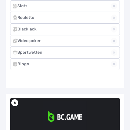
Slots
Roulette
Blackjack
Video poker
Sportwetten
Bingo
6