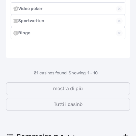
Video poker
Sportwetten
Bingo
21
casinos found. Showing
1 - 10
mostra di più
Tutti i casinò