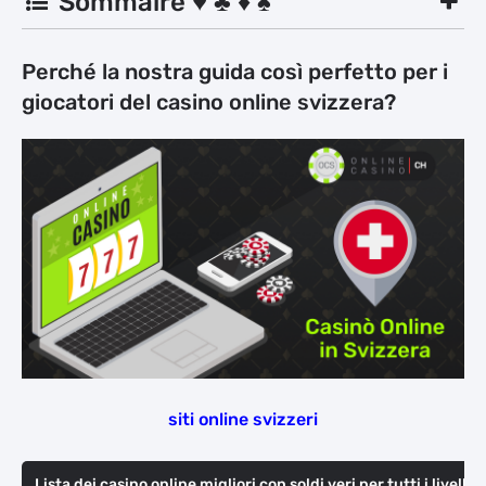
Sommaire ♥️ ♣️ ♦️ ♠️
Perché la nostra guida così perfetto per i giocatori del
Perché la nostra guida così perfetto per i
casinò online Svizzera?
I nostri criteri di un buon casinò online
giocatori del casino online svizzera?
Protezione del giocatore
10 migliori casinò online con i migliori risultati dei test
1. SkyCrown Сasinò – 5800+ mobili e 200+ giochi dal
vivo
2. Goodman Casinò – oltre 5.000 giochi da casinò
3. 7Bit Casinò – più di 500 giochi più popolari
4. 22Bet Casinò – deposito minimo da 1 euro
5. Zet Сasinò – amichevole alle criptovalute
6. BC.Game Сasinò – scommesse live dinamiche
7. Rolling Slots Сasinò – oltre 4.000 giochi da casinò
8. 20bet Casino – ampia scelta di criptovalute
siti online svizzeri
9. Gunsbet Casinò – bonus con giri gratis per i nuovi
giocatori
Lista dei casino online migliori con soldi veri per tutti i livelli d