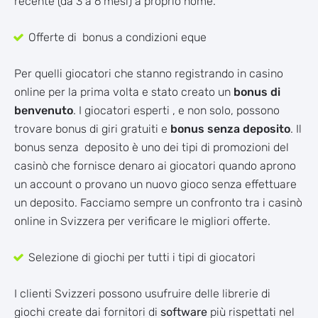
recente (da 3 a 6 mesi) a proprio nome.
Offerte di bonus a condizioni eque
Per quelli giocatori che stanno registrando in casino
online per la prima volta e stato creato un
bonus di
benvenuto
. I giocatori esperti , e non solo, possono
trovare bonus di giri gratuiti e
bonus senza deposito
. Il
bonus senza deposito è uno dei tipi di promozioni del
casinò che fornisce denaro ai giocatori quando aprono
un account o provano un nuovo gioco senza effettuare
un deposito. Facciamo sempre un confronto tra i casinò
online in Svizzera per verificare le migliori offerte.
Selezione di giochi per tutti i tipi di giocatori
I clienti Svizzeri possono usufruire delle librerie di
giochi create dai fornitori di
software
più rispettati nel