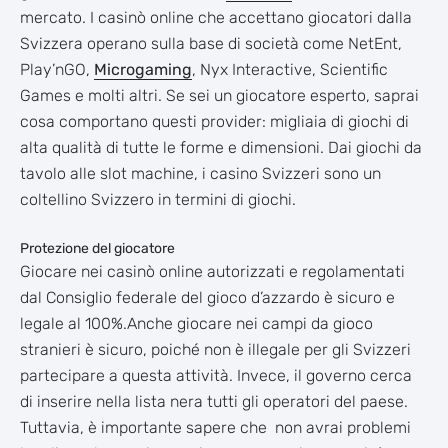
mercato. I casinò online che accettano giocatori dalla
Svizzera operano sulla base di società come NetEnt,
Play’nGO,
Microgaming
, Nyx Interactive, Scientific
Games e molti altri. Se sei un giocatore esperto, saprai
cosa comportano questi provider: migliaia di giochi di
alta qualità di tutte le forme e dimensioni. Dai giochi da
tavolo alle slot machine, i casino Svizzeri sono un
coltellino Svizzero in termini di giochi.
Protezione del giocatore
Giocare nei casinò online autorizzati e regolamentati
dal Consiglio federale del gioco d’azzardo è sicuro e
legale al 100%.Anche giocare nei campi da gioco
stranieri è sicuro, poiché non è illegale per gli Svizzeri
partecipare a questa attività. Invece, il governo cerca
di inserire nella lista nera tutti gli operatori del paese.
Tuttavia, è importante sapere che non avrai problemi