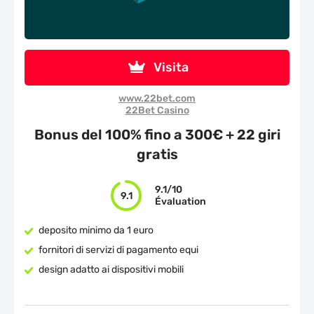
Visita
www.22bet.com
22Bet Casino
Bonus del 100% fino a 300€ + 22 giri
gratis
9.1/10
9.1
Évaluation
deposito minimo da 1 euro
fornitori di servizi di pagamento equi
design adatto ai dispositivi mobili