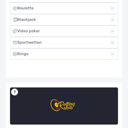
Roulette
Blackjack
Video poker
Sportwetten
Bingo
7