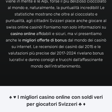
viene in mente è le Alpi, forse il più delizioso cioccolato
scritto più di 2.000 articoli per varie pia
recensione indipendenti ed è un appassionato 
al mondo e, naturalmente, la puntualità incredibili! Le
si dedica regolarmente a questo tipo di gioco.
statistiche mostrano che oltre al cioccolato e
Read more Andreas
puntualità, agli cittadini Svizzeri piace anche giocare al
swiss online casinò! Forniamo non solo informazioni su
casino online
affidabili e sicuri, ma vi presentiamo
anche le
migliori offerte di bonus
dal mondo dei casinò
su internet. Le recensioni dei casinò dal 2015 e le
valutazioni più precise dal 2017-2024 rivelano bonus
lucrativi e danno consigli e trucchi dall’affascinante
mondo dell’intrattenimento.
♠️ ♥️ I migliori casino online con soldi veri
per giocatori Svizzeri ♣️ ♦️