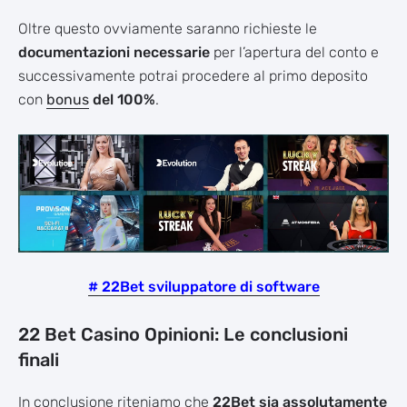
Oltre questo ovviamente saranno richieste le
documentazioni necessarie
per l’apertura del conto e
successivamente potrai procedere al primo deposito
con
bonus
del 100%
.
# 22Bet sviluppatore di software
22 Bet Casino Opinioni: Le conclusioni
finali
In conclusione riteniamo che
22Bet sia assolutamente