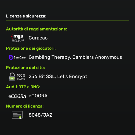
Licenza e sicurezza:
Autorità di regolamentazione:
Curacao
Protezione dei giocatori:
Gambling Therapy, Gamblers Anonymous
Protezione del sito:
256 Bit SSL, Let's Encrypt
Audit RTP e RNG:
eCOGRA
Numero di licenza:
8048/JAZ