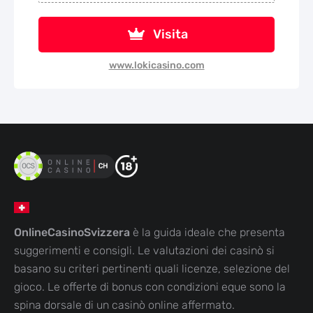
Visita
www.lokicasino.com
OnlineCasinoSvizzera
è la guida ideale che presenta
suggerimenti e consigli. Le valutazioni dei casinò si
basano su criteri pertinenti quali licenze, selezione del
gioco. Le offerte di bonus con condizioni eque sono la
spina dorsale di un casinò online affermato.