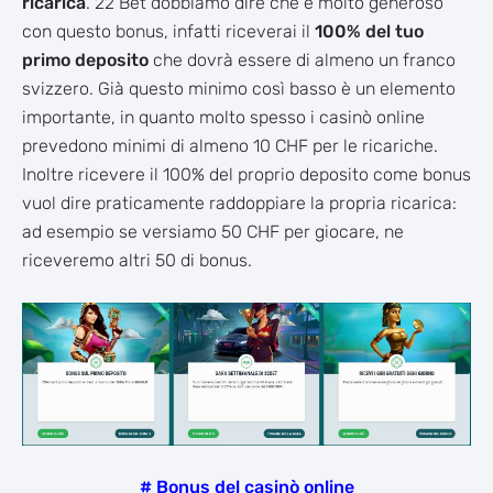
ricarica
. 22 Bet dobbiamo dire che è molto generoso
con questo bonus, infatti riceverai il
100% del tuo
primo deposito
che dovrà essere di almeno un franco
svizzero. Già questo minimo così basso è un elemento
importante, in quanto molto spesso i casinò online
prevedono minimi di almeno 10 CHF per le ricariche.
Inoltre ricevere il 100% del proprio deposito come bonus
vuol dire praticamente raddoppiare la propria ricarica:
ad esempio se versiamo 50 CHF per giocare, ne
riceveremo altri 50 di bonus.
# Bonus del casinò online