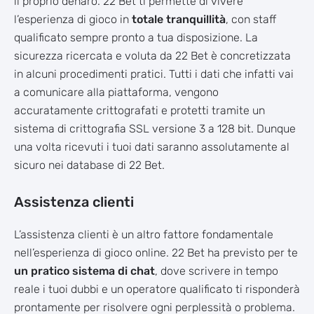
il proprio denaro. 22 Bet ti permette di vivere
l’esperienza di gioco in
totale tranquillità
, con staff
qualificato sempre pronto a tua disposizione. La
sicurezza ricercata e voluta da 22 Bet è concretizzata
in alcuni procedimenti pratici. Tutti i dati che infatti vai
a comunicare alla piattaforma, vengono
accuratamente crittografati e protetti tramite un
sistema di crittografia SSL versione 3 a 128 bit. Dunque
una volta ricevuti i tuoi dati saranno assolutamente al
sicuro nei database di 22 Bet.
Assistenza clienti
L’assistenza clienti è un altro fattore fondamentale
nell’esperienza di gioco online. 22 Bet ha previsto per te
un pratico sistema di chat
, dove scrivere in tempo
reale i tuoi dubbi e un operatore qualificato ti risponderà
prontamente per risolvere ogni perplessità o problema.