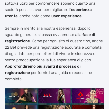
sottovalutati per comprendere appieno quanto una
società pensi e lavori per migliorare l’
esperienza
utente
, anche nota come
user experience
.
Sempre in merito alla nostra esperienza, dopo lo
sguardo generale, si passa ovviamente alla
fase di
registrazione
. Come per ogni sito di questo tipo, anche
22 Bet prevede una registrazione accurata e completa
di ogni dato per permetterti di vivere in sicurezza e
senza preoccupazione la tua esperienza di gioco.
Approfondiremo più avanti il processo di
registrazione
per fornirti una guida e recensione
completa.