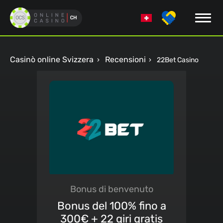
Casinò online Svizzera
Recensioni
22Bet Casino
›
›
Bonus di benvenuto
Bonus del 100% fino a
300€ + 22 giri gratis