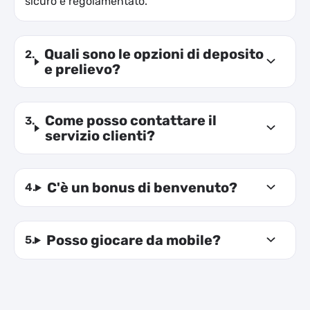
sicuro e regolamentato.
Quali sono le opzioni di deposito
e prelievo?
Come posso contattare il
servizio clienti?
C'è un bonus di benvenuto?
Posso giocare da mobile?