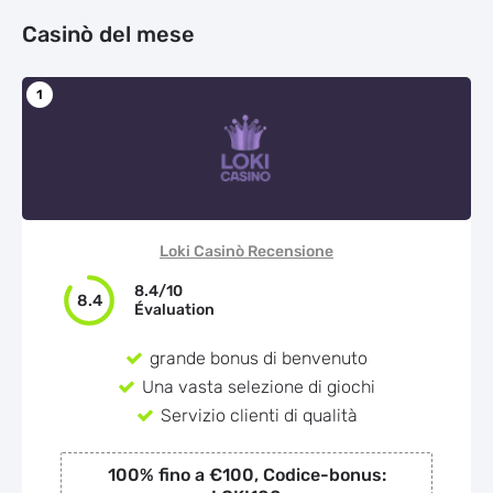
Casinò del mese
1
Loki Casinò
8.4/10
8.4
Évaluation
grande bonus di benvenuto
Una vasta selezione di giochi
Servizio clienti di qualità
100% fino a €100, Codice-bonus: