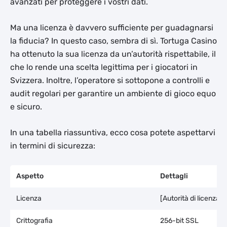
avanzati per proteggere i vostri dati.
Ma una licenza è davvero sufficiente per guadagnarsi
la fiducia? In questo caso, sembra di sì. Tortuga Casino
ha ottenuto la sua licenza da un’autorità rispettabile, il
che lo rende una scelta legittima per i giocatori in
Svizzera. Inoltre, l’operatore si sottopone a controlli e
audit regolari per garantire un ambiente di gioco equo
e sicuro.
In una tabella riassuntiva, ecco cosa potete aspettarvi
in termini di sicurezza:
Aspetto
Dettagli
Licenza
[Autorità di licenza]
Crittografia
256-bit SSL