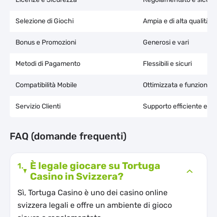
Selezione di Giochi
Ampia e di alta qualità
Bonus e Promozioni
Generosi e vari
Metodi di Pagamento
Flessibili e sicuri
Compatibilità Mobile
Ottimizzata e funzionale
Servizio Clienti
Supporto efficiente e di
FAQ (domande frequenti)
È legale giocare su Tortuga
Casino in Svizzera?
Sì, Tortuga Casino è uno dei casino online
svizzera legali e offre un ambiente di gioco