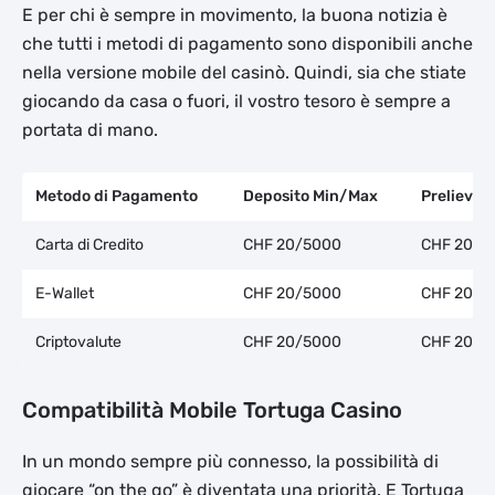
E per chi è sempre in movimento, la buona notizia è
che tutti i metodi di pagamento sono disponibili anche
nella versione mobile del casinò. Quindi, sia che stiate
giocando da casa o fuori, il vostro tesoro è sempre a
portata di mano.
Metodo di Pagamento
Deposito Min/Max
Prelievo 
Carta di Credito
CHF 20/5000
CHF 20/5
E-Wallet
CHF 20/5000
CHF 20/5
Criptovalute
CHF 20/5000
CHF 20/5
Compatibilità Mobile Tortuga Casino
In un mondo sempre più connesso, la possibilità di
giocare “on the go” è diventata una priorità. E Tortuga