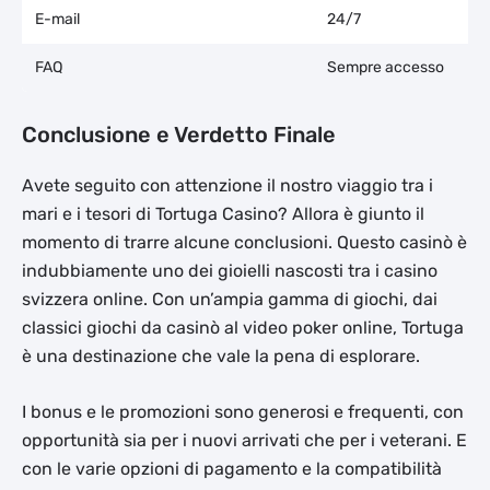
E-mail
24/7
FAQ
Sempre accesso
Conclusione e Verdetto Finale
Avete seguito con attenzione il nostro viaggio tra i
mari e i tesori di Tortuga Casino? Allora è giunto il
momento di trarre alcune conclusioni. Questo casinò è
indubbiamente uno dei gioielli nascosti tra i casino
svizzera online. Con un’ampia gamma di giochi, dai
classici giochi da casinò al video poker online, Tortuga
è una destinazione che vale la pena di esplorare.
I bonus e le promozioni sono generosi e frequenti, con
opportunità sia per i nuovi arrivati che per i veterani. E
con le varie opzioni di pagamento e la compatibilità