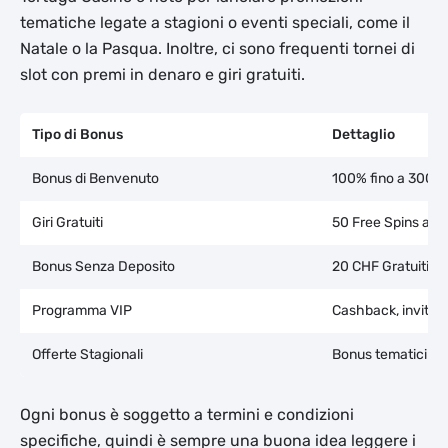
tematiche legate a stagioni o eventi speciali, come il
Natale o la Pasqua. Inoltre, ci sono frequenti tornei di
slot con premi in denaro e giri gratuiti.
Tipo di Bonus
Dettaglio
Bonus di Benvenuto
100% fino a 300 
Giri Gratuiti
50 Free Spins alla
Bonus Senza Deposito
20 CHF Gratuiti
Programma VIP
Cashback, inviti a 
Offerte Stagionali
Bonus tematici e t
Ogni bonus è soggetto a termini e condizioni
specifiche, quindi è sempre una buona idea leggere i