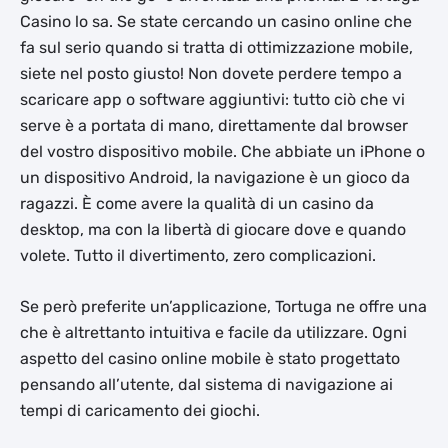
Casino lo sa. Se state cercando un casino online che
fa sul serio quando si tratta di ottimizzazione mobile,
siete nel posto giusto! Non dovete perdere tempo a
scaricare app o software aggiuntivi: tutto ciò che vi
serve è a portata di mano, direttamente dal browser
del vostro dispositivo mobile. Che abbiate un iPhone o
un dispositivo Android, la navigazione è un gioco da
ragazzi. È come avere la qualità di un casino da
desktop, ma con la libertà di giocare dove e quando
volete. Tutto il divertimento, zero complicazioni.
Se però preferite un’applicazione, Tortuga ne offre una
che è altrettanto intuitiva e facile da utilizzare. Ogni
aspetto del casino online mobile è stato progettato
pensando all’utente, dal sistema di navigazione ai
tempi di caricamento dei giochi.