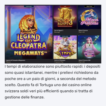
I tempi di elaborazione sono piuttosto rapidi: i depositi
sono quasi istantanei, mentre i prelievi richiedono da
poche ore a un paio di giorni, a seconda del metodo
scelto. Questo fa di Tortuga uno dei casino online
svizzera soldi veri più efficienti quando si tratta di
gestione delle finanze.