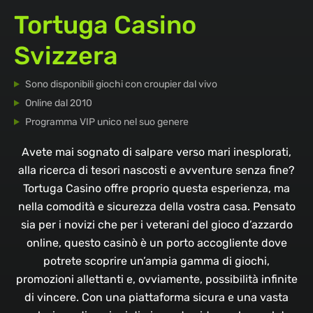
Tortuga Casino
Svizzera
Sono disponibili giochi con croupier dal vivo
Online dal 2010
Programma VIP unico nel suo genere
Avete mai sognato di salpare verso mari inesplorati,
alla ricerca di tesori nascosti e avventure senza fine?
Tortuga Casino offre proprio questa esperienza, ma
nella comodità e sicurezza della vostra casa. Pensato
sia per i novizi che per i veterani del gioco d’azzardo
online, questo casinò è un porto accogliente dove
potrete scoprire un’ampia gamma di giochi,
promozioni allettanti e, ovviamente, possibilità infinite
di vincere. Con una piattaforma sicura e una vasta