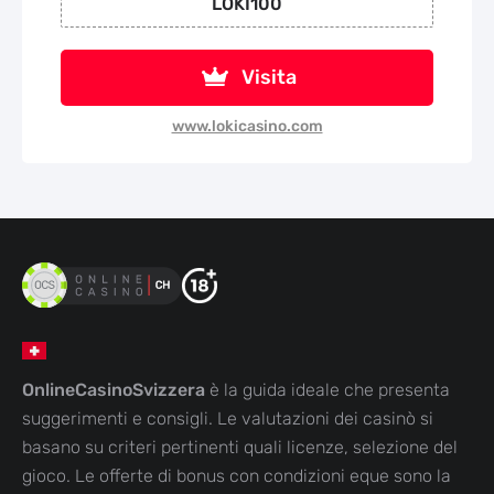
LOKI100
Visita
www.lokicasino.com
OnlineCasinoSvizzera
è la guida ideale che presenta
suggerimenti e consigli. Le valutazioni dei casinò si
basano su criteri pertinenti quali licenze, selezione del
gioco. Le offerte di bonus con condizioni eque sono la