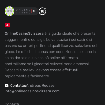
OnlineCasinoSvizzera
è la guida ideale che presenta
suggerimenti e consigli. Le valutazioni dei casinò si
basano su criteri pertinenti quali licenze, selezione del
gioco. Le offerte di bonus con condizioni eque sono la
spina dorsale di un casinò online affermato.
controlliamo se i giocatori svizzeri sono ammessi.
Depositi e prelievi devono essere effettuati
rapidamente e facilmente.
Andreas Reusser
Contatto:
info@onlinecasinosvizzera.com
Contatti