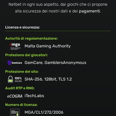
Netbet in ogni suo aspetto, dai giochi che ci propone
alla sicurezza dei nostri dati e dei
pagamenti
.
Licenza e sicurezza:
Autorità di regolamentazione:
Malta Gaming Authority
Protezione dei giocatori:
GamCare, GamblersAnonymous
Protezione del sito:
SHA-256, 128bit, TLS 1.2
Audit RTP e RNG:
iTechLabs
Numero di licenza:
MGA/CL1/272/2006