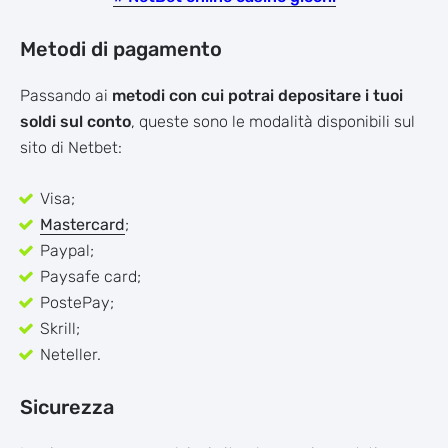
Metodi di pagamento
Passando ai
metodi con cui potrai depositare i tuoi
soldi sul conto
, queste sono le modalità disponibili sul
sito di Netbet:
Visa;
Mastercard
;
Paypal;
Paysafe card;
PostePay;
Skrill;
Neteller.
Sicurezza