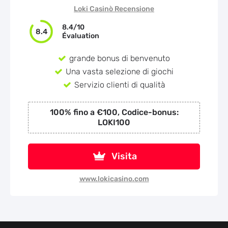
Loki Casinò
8.4/10
8.4
Évaluation
grande bonus di benvenuto
Una vasta selezione di giochi
Servizio clienti di qualità
100% fino a €100, Codice-bonus:
LOKI100
Visita
www.lokicasino.com