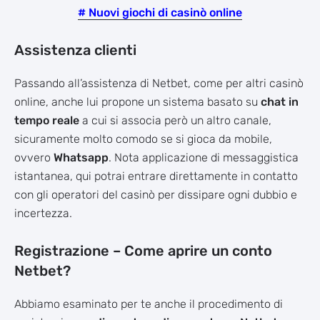
# Nuovi giochi di casinò online
Assistenza clienti
Passando all’assistenza di Netbet, come per altri casinò
online, anche lui propone un sistema basato su
chat in
tempo reale
a cui si associa però un altro canale,
sicuramente molto comodo se si gioca da mobile,
ovvero
Whatsapp
. Nota applicazione di messaggistica
istantanea, qui potrai entrare direttamente in contatto
con gli operatori del casinò per dissipare ogni dubbio e
incertezza.
Registrazione – Come aprire un conto
Netbet?
Abbiamo esaminato per te anche il procedimento di