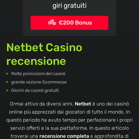
giri gratuiti
€200 Bonus
Netbet Casino
recensione
Molte promozioni del casinò
grande sezione Scommesse
Giochi da casinò gratuiti
Ormai attivo da diversi anni,
Netbet
è uno dei casinò
online più apprezzati dai giocatori di tutto il mondo. In
questo periodo ha avuto tempo per perfezionare i propri
servizi offerti e la sua piattaforma. In questo articolo
troverai una
recensione completa
e approfondita di