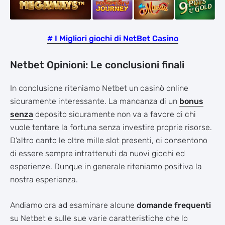
# I Migliori giochi di NetBet Casino
Netbet Opinioni: Le conclusioni finali
In conclusione riteniamo Netbet un casinò online
sicuramente interessante. La mancanza di un
bonus
senza
deposito sicuramente non va a favore di chi
vuole tentare la fortuna senza investire proprie risorse.
D’altro canto le oltre mille slot presenti, ci consentono
di essere sempre intrattenuti da nuovi giochi ed
esperienze. Dunque in generale riteniamo positiva la
nostra esperienza.
Andiamo ora ad esaminare alcune
domande frequenti
su Netbet e sulle sue varie caratteristiche che lo