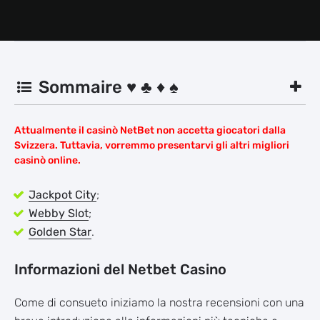
Sommaire ♥️ ♣️ ♦️ ♠️
Informazioni
Attualmente il casinò NetBet non accetta giocatori dalla
L’esperienza con Netbet
Svizzera.
Tuttavia, vorremmo presentarvi gli altri migliori
Bonus e promozioni Netbet
casinò online.
Bonus di Benvenuto
Bonus di Gioco
Jackpot City
;
Catalogo di giochi
Webby Slot
;
Metodi di pagamento
Golden Star
.
Sicurezza
Assistenza clienti
Informazioni del Netbet Casino
Registrazione – Come aprire un conto Netbet?
Netbet Opinioni: Le conclusioni finali
Come di consueto iniziamo la nostra recensioni con una