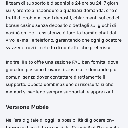
Il team di supporto è disponibile 24 ore su 24, 7 giorni
su 7, pronto a rispondere a qualsiasi domanda, che si
tratti di problemi con i depositi, chiarimenti sui codici
bonus casino senza deposito o dettagli sui giochi di
casinò online. L’assistenza è fornita tramite chat dal
vivo, e-mail e telefono, garantendo che ogni giocatore
svizzero trovi il metodo di contatto che preferisce.
Inoltre, il sito offre una sezione FAQ ben fornita, dove i
giocatori possono trovare risposte alle domande più
comuni senza dover contattare direttamente il
supporto. Questa combinazione di risorse fa sì che i
membri si sentano sempre supportati e apprezzati.
Versione Mobile
Nell’era digitale di oggi, la possibilità di giocare on-
the-go è diventata essenziale. CosmicSlot l’ha capito