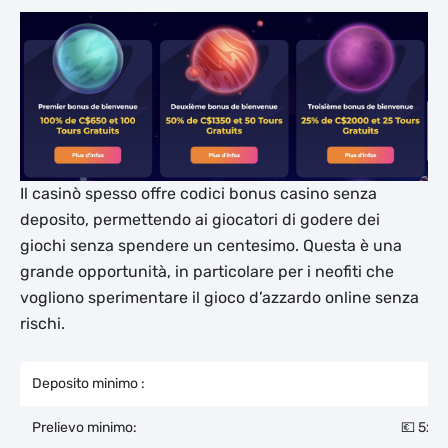
Il casinò spesso offre codici bonus casino senza
deposito, permettendo ai giocatori di godere dei
giochi senza spendere un centesimo. Questa è una
grande opportunità, in particolare per i neofiti che
vogliono sperimentare il gioco d’azzardo online senza
rischi.
Deposito minimo :

Prelievo minimo:
💶 5x v