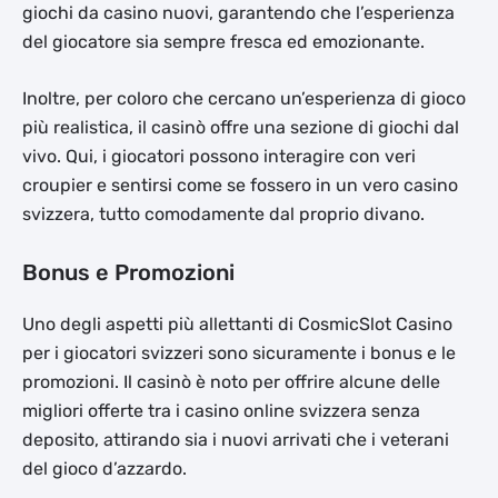
giochi da casino nuovi, garantendo che l’esperienza
del giocatore sia sempre fresca ed emozionante.
Inoltre, per coloro che cercano un’esperienza di gioco
più realistica, il casinò offre una sezione di giochi dal
vivo. Qui, i giocatori possono interagire con veri
croupier e sentirsi come se fossero in un vero casino
svizzera, tutto comodamente dal proprio divano.
Bonus e Promozioni
Uno degli aspetti più allettanti di CosmicSlot Casino
per i giocatori svizzeri sono sicuramente i bonus e le
promozioni. Il casinò è noto per offrire alcune delle
migliori offerte tra i casino online svizzera senza
deposito, attirando sia i nuovi arrivati che i veterani
del gioco d’azzardo.