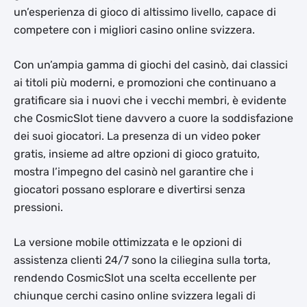
un’esperienza di gioco di altissimo livello, capace di
competere con i migliori casino online svizzera.
Con un’ampia gamma di giochi del casinò, dai classici
ai titoli più moderni, e promozioni che continuano a
gratificare sia i nuovi che i vecchi membri, è evidente
che CosmicSlot tiene davvero a cuore la soddisfazione
dei suoi giocatori. La presenza di un video poker
gratis, insieme ad altre opzioni di gioco gratuito,
mostra l’impegno del casinò nel garantire che i
giocatori possano esplorare e divertirsi senza
pressioni.
La versione mobile ottimizzata e le opzioni di
assistenza clienti 24/7 sono la ciliegina sulla torta,
rendendo CosmicSlot una scelta eccellente per
chiunque cerchi casino online svizzera legali di