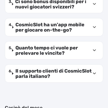
Ci sono bonus disponibili per i
nuovi giocatori svizzeri?
CosmicSlot ha un'app mobile
per giocare on-the-go?
Quanto tempo ci vuole per
prelevare le vincite?
Il supporto clienti di CosmicSlot
parla italiano?
Casinò del mese