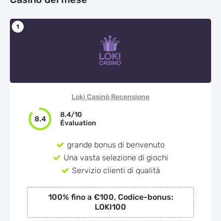
1
Loki Casinò
8.4/10
8.4
Évaluation
grande bonus di benvenuto
Una vasta selezione di giochi
Servizio clienti di qualità
100% fino a €100, Codice-bonus:
LOKI100