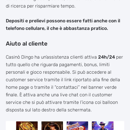
di ricerca per risparmiare tempo.
Depositi e prelievi possono essere fatti anche con il
telefono cellulare, il che è abbastanza pratico.
Aiuto al cliente
Casinò Dingo ha un’assistenza clienti attiva
24h/24
per
tutto quello che riguarda pagamenti, bonus, limiti
personali e gioco responsabile. Si può accedere al
customer service tramite il link riportato alla fine della
home page o tramite il “contattaci” nel banner verde
finale. È attiva anche una live chat con il customer
service che si può attivare tramite l’icona coi balloon
disposta sul lato destro della schermata.