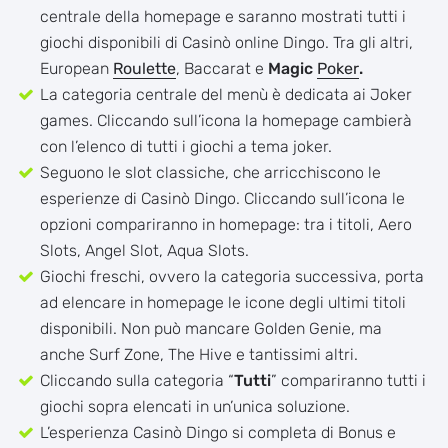
centrale della homepage e saranno mostrati tutti i
giochi disponibili di Casinò online Dingo. Tra gli altri,
European
Roulette
, Baccarat e
Magic
Poker
.
La categoria centrale del menù è dedicata ai Joker
games. Cliccando sull’icona la homepage cambierà
con l’elenco di tutti i giochi a tema joker.
Seguono le slot classiche, che arricchiscono le
esperienze di Casinò Dingo. Cliccando sull’icona le
opzioni compariranno in homepage: tra i titoli, Aero
Slots, Angel Slot, Aqua Slots.
Giochi freschi, ovvero la categoria successiva, porta
ad elencare in homepage le icone degli ultimi titoli
disponibili. Non può mancare Golden Genie, ma
anche Surf Zone, The Hive e tantissimi altri.
Cliccando sulla categoria “
Tutti
” compariranno tutti i
giochi sopra elencati in un’unica soluzione.
L’esperienza Casinò Dingo si completa di Bonus e