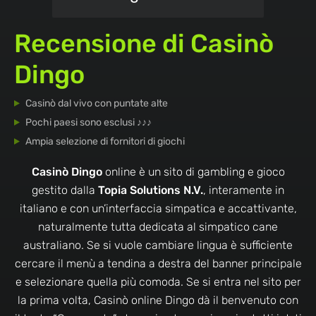
Recensione di Casinò
Dingo
Casinò dal vivo con puntate alte
Pochi paesi sono esclusi ♪♪♪
Ampia selezione di fornitori di giochi
Casinò Dingo
online è un sito di gambling e gioco
gestito dalla
Topia Solutions N.V.
, interamente in
italiano e con un’interfaccia simpatica e accattivante,
naturalmente tutta dedicata al simpatico cane
australiano. Se si vuole cambiare lingua è sufficiente
cercare il menù a tendina a destra del banner principale
e selezionare quella più comoda. Se si entra nel sito per
la prima volta, Casinò online Dingo dà il benvenuto con