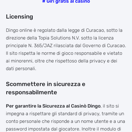
# Giri gratis al casinò
Licensing
Dingo online è regolato dalla legge di Curacao, sotto la
direzione della Topia Solutions N.V. sotto la licenza
principale N. 365/JAZ rilasciata dal Governo di Curacao.
Il sito rispetta le norme di gioco responsabile e vietato
ai minorenni, oltre che rispettoso della privacy e dei
dati personali.
Scommettere in sicurezza e
responsabilmente
Per garantire la Sicurezza al Casinò Dingo
, il sito si
impegna a rispettare gli standard di privacy, tramite un
conto personale che risponde a un nome utente e a una
password impostata dal giocatore. Inoltre il modulo di