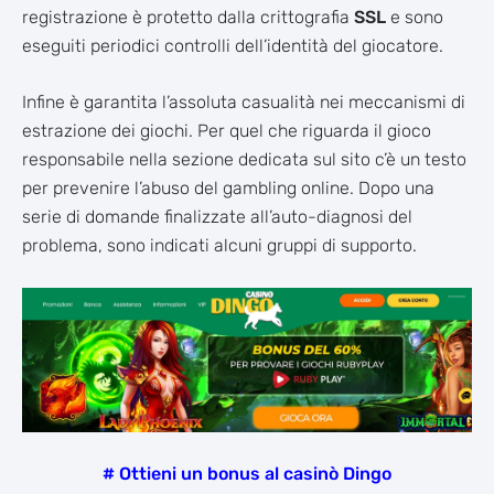
registrazione è protetto dalla crittografia
SSL
e sono
eseguiti periodici controlli dell’identità del giocatore.
Infine è garantita l’assoluta casualità nei meccanismi di
estrazione dei giochi. Per quel che riguarda il gioco
responsabile nella sezione dedicata sul sito c’è un testo
per prevenire l’abuso del gambling online. Dopo una
serie di domande finalizzate all’auto-diagnosi del
problema, sono indicati alcuni gruppi di supporto.
# Ottieni un bonus al casinò Dingo