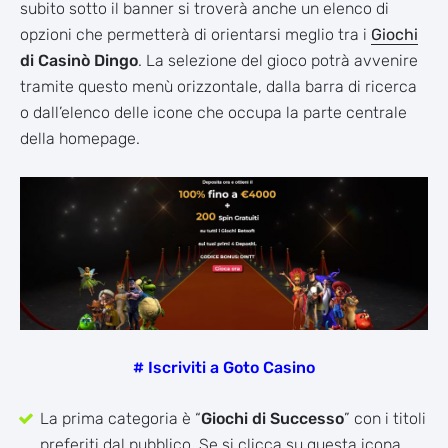
subito sotto il banner si troverà anche un elenco di
opzioni che permetterà di orientarsi meglio tra i
Giochi
di Casinò Dingo
. La selezione del gioco potrà avvenire
tramite questo menù orizzontale, dalla barra di ricerca
o dall’elenco delle icone che occupa la parte centrale
della homepage.
# Iscriviti a Goto Casino
La prima categoria è “
Giochi di Successo
” con i titoli
preferiti dal pubblico. Se si clicca su questa icona