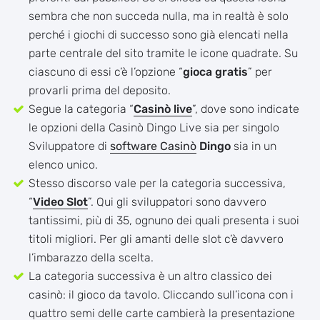
sembra che non succeda nulla, ma in realtà è solo
perché i giochi di successo sono già elencati nella
parte centrale del sito tramite le icone quadrate. Su
ciascuno di essi c’è l’opzione “
gioca gratis
” per
provarli prima del deposito.
Segue la categoria “
Casinò live
”, dove sono indicate
le opzioni della Casinò Dingo Live sia per singolo
Sviluppatore di
software Casinò
Dingo
sia in un
elenco unico.
Stesso discorso vale per la categoria successiva,
“
Video Slot
”. Qui gli sviluppatori sono davvero
tantissimi, più di 35, ognuno dei quali presenta i suoi
titoli migliori. Per gli amanti delle slot c’è davvero
l’imbarazzo della scelta.
La categoria successiva è un altro classico dei
casinò: il gioco da tavolo. Cliccando sull’icona con i
quattro semi delle carte cambierà la presentazione