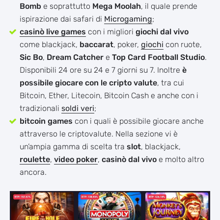
Bomb
e soprattutto
Mega Moolah
, il quale prende
ispirazione dai safari di
Microgaming
;
casinò live games
con i migliori
giochi dal vivo
come blackjack,
baccarat
, poker,
giochi
con ruote,
Sic Bo
,
Dream Catcher
e
Top Card Football Studio
.
Disponibili 24 ore su 24 e 7 giorni su 7. Inoltre
è
possibile giocare con le cripto valute
, tra cui
Bitcoin, Ether, Litecoin, Bitcoin Cash e anche con i
tradizionali
soldi veri
;
bitcoin games
con i quali è possibile giocare anche
attraverso le criptovalute. Nella sezione vi è
un’ampia gamma di scelta tra
slot
, blackjack,
roulette
,
video poker
,
casinò dal vivo
e molto altro
ancora.