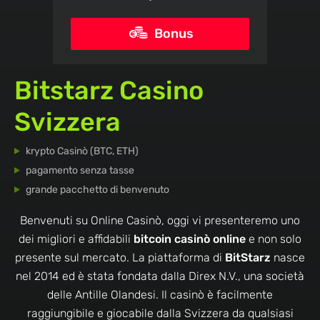
Bonus
Bitstarz Casino
Svizzera
krypto Casinò (BTC, ETH)
pagamento senza tasse
grande pacchetto di benvenuto
Benvenuti su Online Casinò, oggi vi presenteremo uno
dei migliori e affidabili
bitcoin casinò online
e non solo
presente sul mercato. La piattaforma di
BitStarz
nasce
nel 2014 ed è stata fondata dalla Direx N.V., una società
delle Antille Olandesi. Il casinò è facilmente
raggiungibile e giocabile dalla Svizzera da qualsiasi