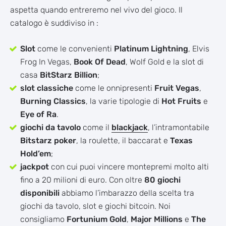
aspetta quando entreremo nel vivo del gioco. Il
catalogo è suddiviso in :
Slot
come le convenienti
Platinum Lightning
, Elvis
Frog In Vegas,
Book Of Dead
, Wolf Gold e la slot di
casa
BitStarz Billion
;
slot classiche
come le onnipresenti
Fruit Vegas
,
Burning Classics
, la varie tipologie di
Hot Fruits
e
Eye of Ra
.
giochi da tavolo
come il
blackjack
, l’intramontabile
Bitstarz poker
, la roulette, il baccarat e
Texas
Hold’em
;
jackpot
con cui puoi vincere montepremi molto alti
fino a 20 milioni di euro. Con oltre
80 giochi
disponibili
abbiamo l’imbarazzo della scelta tra
giochi da tavolo, slot e giochi bitcoin. Noi
consigliamo
Fortunium Gold
,
Major Millions
e
The