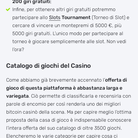
200 giri gratuiti
;
Infine, per ottenere altri giri gratuiti potremmo
partecipare allo
Slots
Tournament
(Torneo di Slot) e
cercare di vincere un montepremi di 5000 €, più
5000 giri gratuiti. L’unico modo per partecipare al
torneo è giocare semplicemente alle slot. Non vedi
l’ora?
Catalogo di giochi del Casino
Come abbiamo già brevemente accennato l’
offerta di
gioco di questa piattaforma è abbastanza larga e
variegata
. Ciò permette di classificarla e recensirla con
parole di encomio per così renderla uno dei migliori
bitcoin casinò della scena. Ma per capire meglio l’ottima
proposta della casa di gioco è indispensabile conoscere
l’intera offerta del suo catalogo di oltre 3500 giochi.
Elencheremo le varie categorie per capire cosa ci