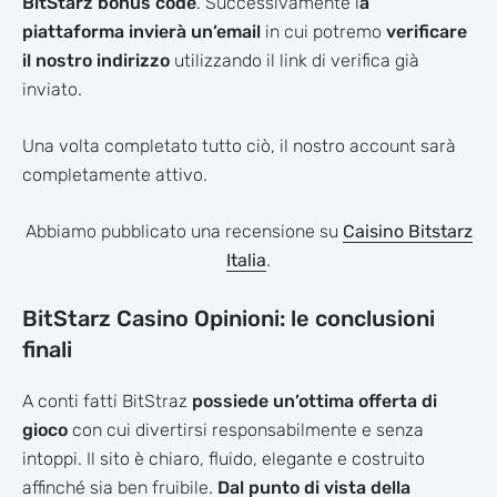
BitStarz bonus code
. Successivamente l
a
piattaforma invierà un’email
in cui potremo
verificare
il nostro indirizzo
utilizzando il link di verifica già
inviato.
Una volta completato tutto ciò, il nostro account sarà
completamente attivo.
Abbiamo pubblicato una recensione su
Caisino Bitstarz
Italia
.
BitStarz Casino Opinioni: le conclusioni
finali
A conti fatti BitStraz
possiede un’ottima offerta di
gioco
con cui divertirsi responsabilmente e senza
intoppi. Il sito è chiaro, fluido, elegante e costruito
affinché sia ben fruibile.
Dal punto di vista della