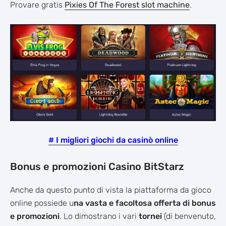
Provare gratis
Pixies Of The Forest slot machine
.
# I migliori giochi da casinò online
Bonus e promozioni Casino BitStarz
Anche da questo punto di vista la piattaforma da gioco
online possiede u
na vasta e facoltosa offerta di bonus
e promozioni
. Lo dimostrano i vari
tornei
(di benvenuto,