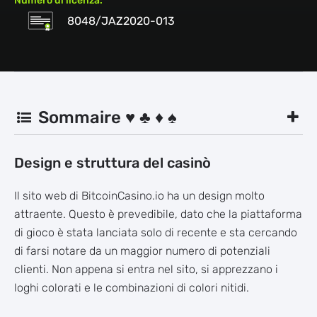
Numero di licenza:
8048/JAZ2020-013
Sommaire ♥️ ♣️ ♦️ ♠️
Design e struttura del casinò
Design e struttura del casinò
Supporto
Giochi su Bitcoincasino.io
Il sito web di BitcoinCasino.io ha un design molto
Promozioni sulla piattaforma
attraente. Questo è prevedibile, dato che la piattaforma
Bitcoincasino.io Giochi dal vivo
di gioco è stata lanciata solo di recente e sta cercando
Depositi e prelievi
di farsi notare da un maggior numero di potenziali
Incompatibilità
clienti. Non appena si entra nel sito, si apprezzano i
Conclusione di Bitcoincasino.io
loghi colorati e le combinazioni di colori nitidi.
FAQ (domande frequenti)
Qual è il tempo medio di prelievo su BitcoinCasino.io?