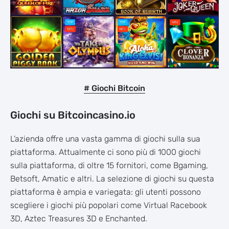
# Giochi Bitcoin
Giochi su Bitcoincasino.io
L’azienda offre una vasta gamma di giochi sulla sua
piattaforma. Attualmente ci sono più di 1000 giochi
sulla piattaforma, di oltre 15 fornitori, come Bgaming,
Betsoft, Amatic e altri. La selezione di giochi su questa
piattaforma è ampia e variegata: gli utenti possono
scegliere i giochi più popolari come Virtual Racebook
3D, Aztec Treasures 3D e Enchanted.