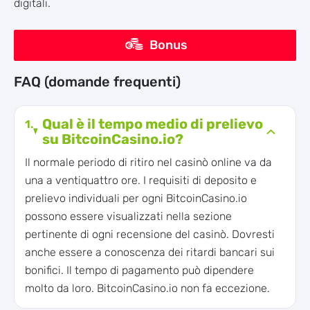
digitali.
Bonus
FAQ (domande frequenti)
Qual è il tempo medio di prelievo
su BitcoinCasino.io?
Il normale periodo di ritiro nel casinò online va da
una a ventiquattro ore. I requisiti di deposito e
prelievo individuali per ogni BitcoinCasino.io
possono essere visualizzati nella sezione
pertinente di ogni recensione del casinò. Dovresti
anche essere a conoscenza dei ritardi bancari sui
bonifici. Il tempo di pagamento può dipendere
molto da loro. BitcoinCasino.io non fa eccezione.