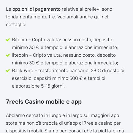
Le
opzioni di pagamento
relative ai prelievi sono
fondamentalmente tre. Vediamoli anche qui nel
dettaglio:
Bitcoin – Cripto valuta: nessun costo, deposito
minimo 30 € e tempo di elaborazione immediato;
litecoin – Cripto valuta: nessuno costo, deposito
minimo 30 € e tempo di elaborazione immediato;
Bank Wire – trasferimento bancario: 23 € di costo di
esercizio, depositi minimo 500 € e tempi di
elaborazione 5-15 giorni.
7reels Casino mobile e app
Abbiamo cercato in lungo e in largo sui maggiori app
store ma non c’è traccia di un’app di 7reels casino per
dispositivi mobili. Siamo ben consci che la piattaforma