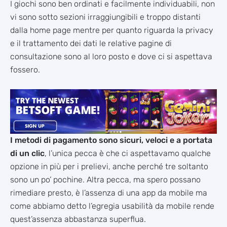
I giochi sono ben ordinati e facilmente individuabili, non
vi sono sotto sezioni irraggiungibili e troppo distanti
dalla home page mentre per quanto riguarda la privacy
e il trattamento dei dati le relative pagine di
consultazione sono al loro posto e dove ci si aspettava
fossero.
I metodi di pagamento sono sicuri, veloci e a portata
di un clic
, l’unica pecca è che ci aspettavamo qualche
opzione in più per i prelievi, anche perché tre soltanto
sono un po’ pochine. Altra pecca, ma spero possano
rimediare presto, è l’assenza di una app da mobile ma
come abbiamo detto l’egregia usabilità da mobile rende
quest’assenza abbastanza superflua.