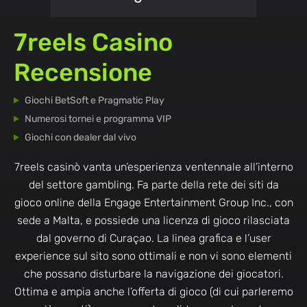
7reels Casino
Recensione
Giochi BetSoft e Pragmatic Play
Numerosi tornei e programma VIP
Giochi con dealer dal vivo
7reels casinò vanta un’esperienza ventennale all’interno
del settore gambling. Fa parte della rete dei siti da
gioco online della Engage Entertainment Group Inc., con
sede a Malta, e possiede una licenza di gioco rilasciata
dal governo di Curaçao. La linea grafica e l’user
experience sul sito sono ottimali e non vi sono elementi
che possano disturbare la navigazione dei giocatori.
Ottima e ampia anche l’offerta di gioco (di cui parleremo