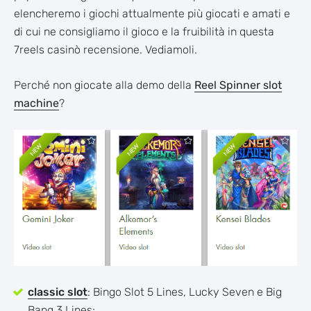
elencheremo i giochi attualmente più giocati e amati e
di cui ne consigliamo il gioco e la fruibilità in questa
7reels casinò recensione. Vediamoli.
Perché non giocate alla demo della
Reel Spinner slot
machine
?
classic slot
: Bingo Slot 5 Lines, Lucky Seven e Big
Bang 3 Lines;