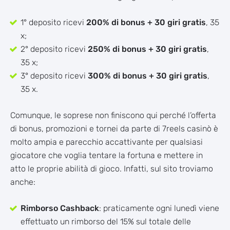
1° deposito ricevi
200% di bonus + 30 giri gratis
, 35
x;
2° deposito ricevi
250% di bonus + 30 giri gratis
,
35 x;
3° deposito ricevi
300% di bonus + 30 giri gratis
,
35 x.
Comunque, le soprese non finiscono qui perché l’offerta
di bonus, promozioni e tornei da parte di 7reels casinò è
molto ampia e parecchio accattivante per qualsiasi
giocatore che voglia tentare la fortuna e mettere in
atto le proprie abilità di gioco. Infatti, sul sito troviamo
anche:
Rimborso Cashback
: praticamente ogni lunedì viene
effettuato un rimborso del 15% sul totale delle