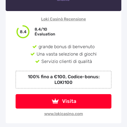
Loki Casinò
8.4/10
8.4
Évaluation
grande bonus di benvenuto
Una vasta selezione di giochi
Servizio clienti di qualità
100% fino a €100, Codice-bonus:
LOKI100
Visita
www.lokicasino.com