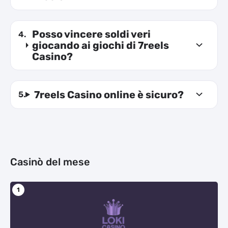
Posso vincere soldi veri
giocando ai giochi di 7reels
Casino?
7reels Casino online è sicuro?
Casinò del mese
1