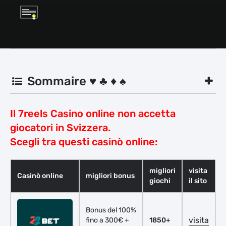
Sommaire ♥️ ♣️ ♦️ ♠️
Il 7reels Casino online non accetta giocatori in
Il 7reels Casino online non accetta
Svizzera.Scegli tra questi casinò online:
7reels Casino bonus e promozioni
giocatori in Svizzera.
Registrazione su 7reels Casino
Scegli tra questi casinò online:
I giochi e le slot machine più popolari
Depositi e prelievi su 7reels Casino
migliori
visita
Casinò online
migliori bonus
7reels Casino mobile e app
giochi
il sito
Conclusione
Bonus del 100%
visita
fino a 300€ +
1850+