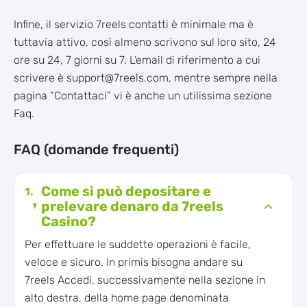
Infine, il servizio 7reels contatti è minimale ma è
tuttavia attivo, così almeno scrivono sul loro sito, 24
ore su 24, 7 giorni su 7. L’email di riferimento a cui
scrivere è
support@7reels.com
, mentre sempre nella
pagina “Contattaci” vi è anche un utilissima sezione
Faq.
FAQ (domande frequenti)
Come si può depositare e
prelevare denaro da 7reels
Casino?
Per effettuare le suddette operazioni è facile,
veloce e sicuro. In primis bisogna andare su
7reels Accedi, successivamente nella sezione in
alto destra, della home page denominata